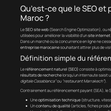
Qu’est-ce que le SEO et p
Maroc ?
Le
SEO site web
(Search Engine Optimization), ou
r
utilisées pour améliorer la visibilité d’un
site internet
Dans un marché où la concurrence en ligne ne cess
entreprise marocaine
souhaitant attirer plus de vis
Définition simple du référ
Le
référencement naturel (SEO)
consiste à optimi
résultats de recherche
lorsqu’un internaute saisit u
digitale Casablanca”
ou
“restaurant Marrakech”
).
Contrairement au référencement payant (SEA), le SEO
Une
optimisation technique
(structure, vites
Un
contenu de qualité
(articles, fiches produi