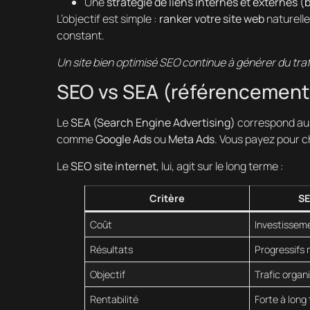
Une
stratégie de liens internes et externes (
L’objectif est simple :
ranker votre site web
naturelle
constant.
Un site bien optimisé SEO continue à générer du tra
SEO vs SEA (référencement
Le
SEA (Search Engine Advertising)
correspond au 
comme
Google Ads
ou
Meta Ads
. Vous payez pour c
Le
SEO site internet
, lui, agit sur le long terme :
Critère
SE
Coût
Investisseme
Résultats
Progressifs 
Objectif
Trafic organ
Rentabilité
Forte à long