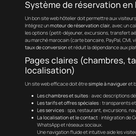
Système de réservation en l
Un bon site web hôtelier doit permettre aux visiteur
Intégrez un
moteur de réservation clair
, avec un ca
les options (petit-déjeuner, excursions, transfert aé
au marché marocain (carte bancaire, PayPal, CMI, v
taux de conversion
et réduit la dépendance aux pla
Pages claires (chambres, tar
localisation)
Un site web efficace doit être
simple à naviguer
et b
Les chambres et suites
: avec descriptions dé
Les tarifs et offres spéciales
: transparents et
Les services
: spa, restaurant, excursions, nav
La localisation et le contact
: intégration de 
WhatsApp et réseaux sociaux.
Une navigation fluide et intuitive aide les visi