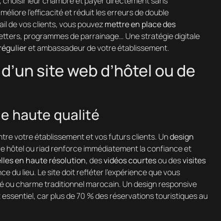
té, choisir leur chambre et payer directement sans
méliore l’efficacité et réduit les erreurs de double
ail de vos clients, vous pouvez
mettre en place des
letters, programmes de parrainage… Une stratégie digitale
régulier
et ambassadeur de votre établissement.
d’un site web d’hôtel ou de
de haute qualité
ntre votre établissement et vos futurs clients. Un
design
tre hôtel ou riad renforce immédiatement la confiance et
lles en haute résolution
, des
vidéos courtes
ou des
visites
ce du lieu. Le site doit refléter l’expérience que vous
té ou charme traditionnel marocain. Un design responsive
essentiel, car plus de 70 % des réservations touristiques au